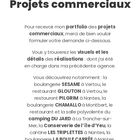
Projets commerciaux
Pour recevoir mon
portfolio
des
projets
commerciaux
, merci de bien vouloir
formuler votre demande ci-dessous.
Vous y trouverez les
visuels et les
détails
des
réalisations
: dont j’ai été
en charge dans ma précédente agence.
Vous découvrirez notamment : la
boulangerie
SESAME
à Vertou, le
restaurant
GLOUTON
à Vertou, le
restaurant
PILGRIM
à Nantes, la
boulangerie
CHAMALLO
à Montbert, le
restaurant et la salle polyvalente du
camping DU JARD
à La Tranche-sur-
Mer, la
Conserverie de l’île d’Yeu
,
la
cantine
LES TRIPLETTES
à Nantes, la
boulangerie
LA BOULE CARRÉE
à Nantes,