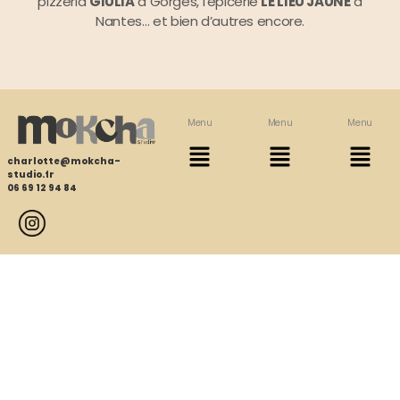
pizzeria
GIULIA
à Gorges, l’épicerie
LE LIEU JAUNE
à
Nantes… et bien d’autres encore.
Menu
Menu
Menu
charlotte@mokcha-
studio.fr
06 69 12 94 84