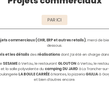
Projets commerciaux
PAR ICI
jets commerciaux (CHR, ERP et autres retails)
, merci de bi
dessous.
ls et les détails
des
réalisations
dont j’ai été en charge da
ie
SESAME
à Vertou, le restaurant
GLOUTON
à Vertou, le resta
 et la salle polyvalente du
camping DU JARD
à La Tranche-sur-
boulangerie
LA BOULE CARRÉE
à Nantes, la pizzeria
GIULIA
à Gorg
et bien d’autres encore.