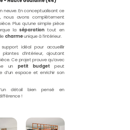
- Haute Goulaine (44)
 neuve. En conceptualisant ce
e, nous avons complètement
ièce. Plus qu’une simple pièce
arque la
séparation
tout en
 de
charme
unique à l’intérieur.
 support idéal pour accueillir
 plantes d’intérieur, ajoutant
pièce. Ce projet prouve qu’avec
même un
petit budget
peut
e d’un espace et enrichir son
u’un détail bien pensé en
ifférence !