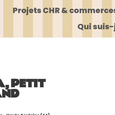
Projets CHR & commerce
Qui suis-
, PETIT
AND