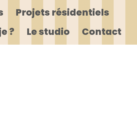
s
Projets résidentiels
je ?
Le studio
Contact